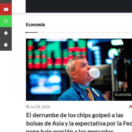
Youtube
WhatsApp
Economía
App Android
App iPhone
Economía
Jul 28, 2026
El derrumbe de los chips golpeó a las
bolsas de Asia y la expectativa por la Fe
pone bajo presión a los mercados