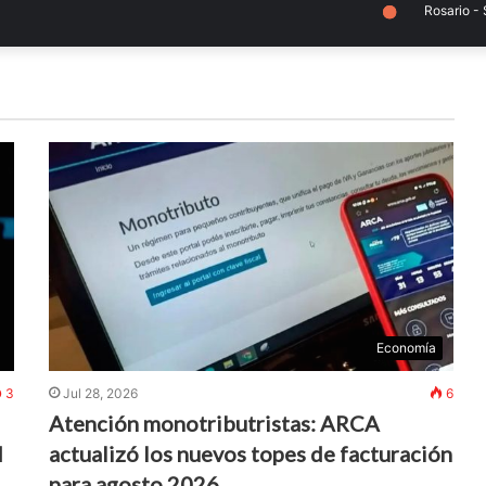
Rosario - Santa F
Economía
3
Jul 28, 2026
6
Atención monotributristas: ARCA
d
actualizó los nuevos topes de facturación
para agosto 2026