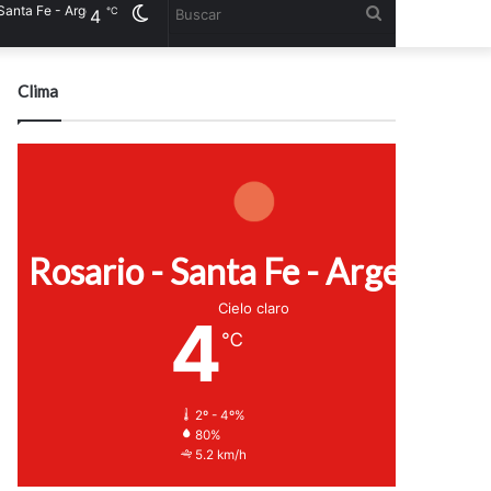
e - Argentina
Cambiar
Buscar
℃
4
modo
Clima
Rosario - Santa Fe - Argentina
Cielo claro
4
℃
2º - 4º%
80%
5.2 km/h