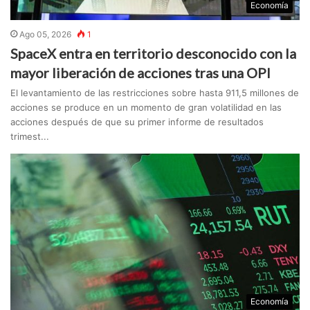
Economía
Ago 05, 2026
1
SpaceX entra en territorio desconocido con la
mayor liberación de acciones tras una OPI
El levantamiento de las restricciones sobre hasta 911,5 millones de
acciones se produce en un momento de gran volatilidad en las
acciones después de que su primer informe de resultados
trimest...
Economía