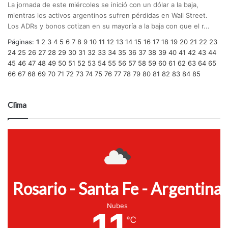
La jornada de este miércoles se inició con un dólar a la baja,
mientras los activos argentinos sufren pérdidas en Wall Street.
Los ADRs y bonos cotizan en su mayoría a la baja con que el r...
Páginas:
1
2
3
4
5
6
7
8
9
10
11
12
13
14
15
16
17
18
19
20
21
22
23
24
25
26
27
28
29
30
31
32
33
34
35
36
37
38
39
40
41
42
43
44
45
46
47
48
49
50
51
52
53
54
55
56
57
58
59
60
61
62
63
64
65
66
67
68
69
70
71
72
73
74
75
76
77
78
79
80
81
82
83
84
85
Clima
Rosario - Santa Fe - Argentina
Nubes
11
℃