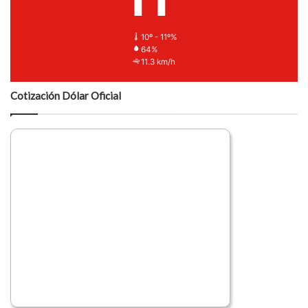
10º - 11º%
64%
11.3 km/h
Cotización Dólar Oficial