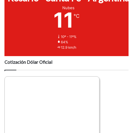
Nubes
11
℃
10º - 11º%
64%
12.9 km/h
Cotización Dólar Oficial