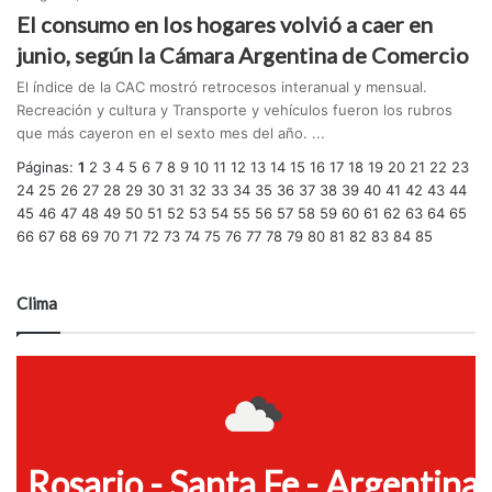
El consumo en los hogares volvió a caer en
junio, según la Cámara Argentina de Comercio
El índice de la CAC mostró retrocesos interanual y mensual.
Recreación y cultura y Transporte y vehículos fueron los rubros
que más cayeron en el sexto mes del año. ...
Páginas:
1
2
3
4
5
6
7
8
9
10
11
12
13
14
15
16
17
18
19
20
21
22
23
24
25
26
27
28
29
30
31
32
33
34
35
36
37
38
39
40
41
42
43
44
45
46
47
48
49
50
51
52
53
54
55
56
57
58
59
60
61
62
63
64
65
66
67
68
69
70
71
72
73
74
75
76
77
78
79
80
81
82
83
84
85
Clima
Rosario - Santa Fe - Argentina