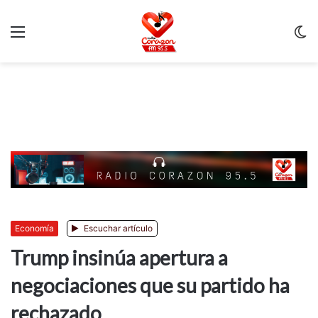
Menu
C
m
Economía
Escuchar artículo
Trump insinúa apertura a
negociaciones que su partido ha
rechazado