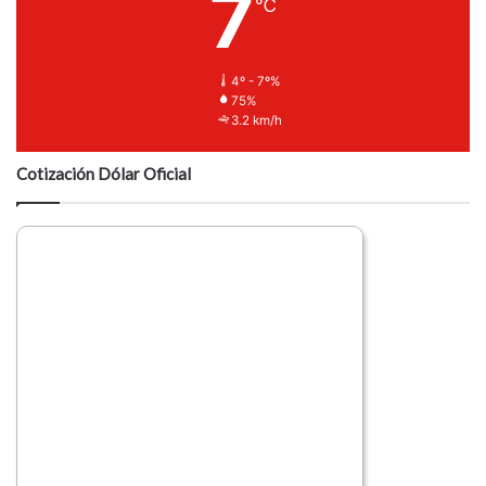
7
℃
4º - 7º%
75%
3.2 km/h
Cotización Dólar Oficial