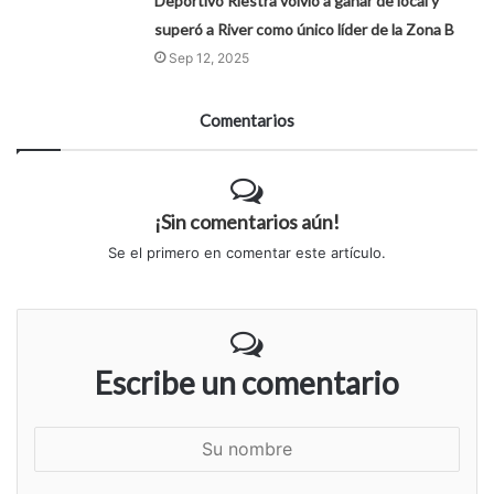
Deportivo Riestra volvió a ganar de local y
superó a River como único líder de la Zona B
Sep 12, 2025
Comentarios
¡Sin comentarios aún!
Se el primero en comentar este artículo.
Escribe un comentario
S
u
n