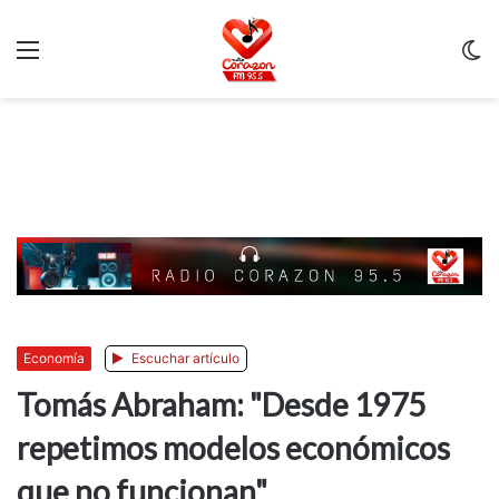
Menu
C
m
Economía
Escuchar artículo
Tomás Abraham: "Desde 1975
repetimos modelos económicos
que no funcionan"