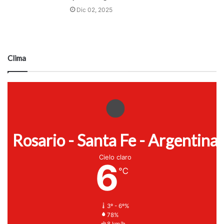
Dic 02, 2025
Clima
Rosario - Santa Fe - Argentina
Cielo claro
6
℃
3º - 6º%
78%