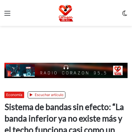
Menu
C
m
Economía
Escuchar artículo
Sistema de bandas sin efecto: “La
banda inferior ya no existe más y
el techo funciona casi como un