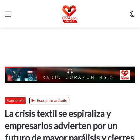
Menu
C
m
Economía
Escuchar artículo
La crisis textil se espiraliza y
empresarios advierten por un
futuro de mayor parálisis y cierres