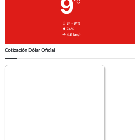
9
℃
8º - 9º%
74%
4.9 km/h
Cotización Dólar Oficial