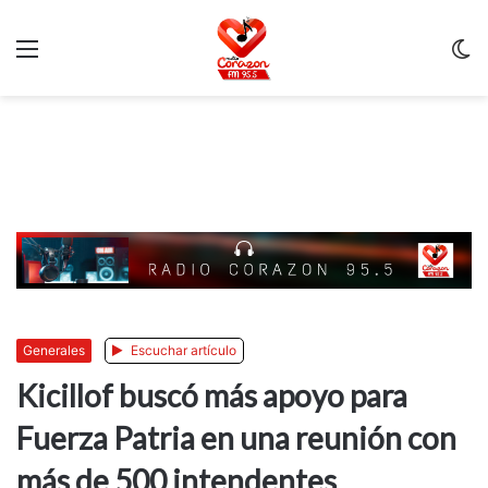
Menu
C
m
Generales
Escuchar artículo
Kicillof buscó más apoyo para
Fuerza Patria en una reunión con
más de 500 intendentes