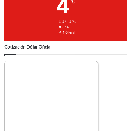
4
℃
4º - 4º%
67%
4.6 km/h
Cotización Dólar Oficial