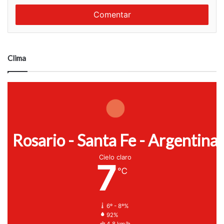
o
r
m
e
e
n
t
a
Clima
r
i
o
Rosario - Santa Fe - Argentina
Cielo claro
7
℃
6º - 8º%
92%