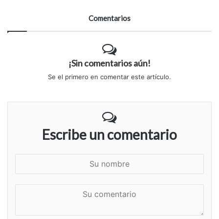
Comentarios
¡Sin comentarios aún!
Se el primero en comentar este artículo.
Escribe un comentario
S
u
n
S
o
u
m
c
b