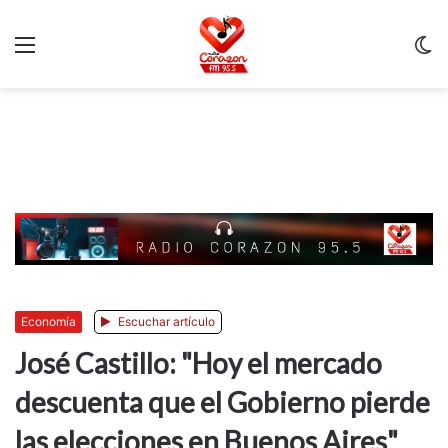
Menu
C
m
Economía
Escuchar artículo
José Castillo: "Hoy el mercado
descuenta que el Gobierno pierde
las elecciones en Buenos Aires"