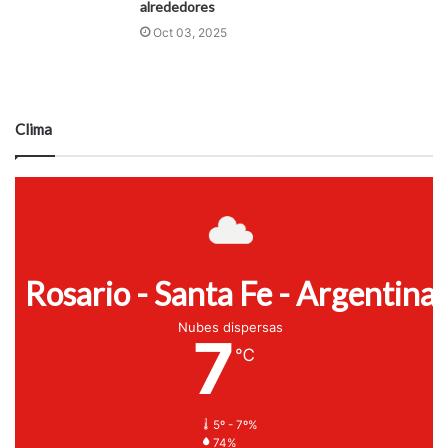
alrededores
Oct 03, 2025
Clima
Rosario - Santa Fe - Argentina
Nubes dispersas
7
℃
5º - 7º%
74%