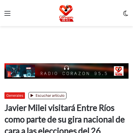
Menu
C
m
Generales
Escuchar artículo
Javier Milei visitará Entre Ríos
como parte de su gira nacional de
cara a las elecciones del 26