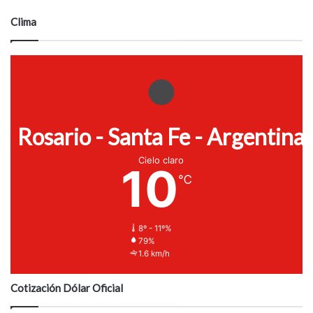
Clima
Rosario - Santa Fe - Argentina
Cielo claro
10
℃
8º - 11º%
79%
1.6 km/h
Cotización Dólar Oficial