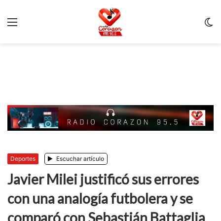
Menu
C
m
Deportes
Escuchar artículo
Javier Milei justificó sus errores
con una analogía futbolera y se
comparó con Sebastián Battaglia