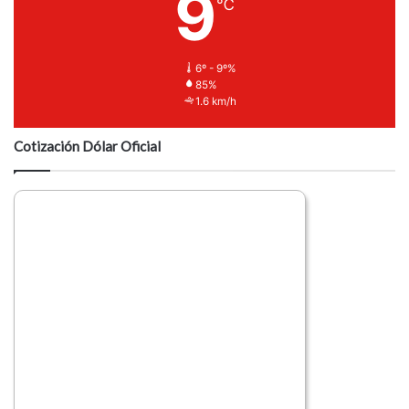
9
℃
6º - 9º%
85%
1.6 km/h
Cotización Dólar Oficial