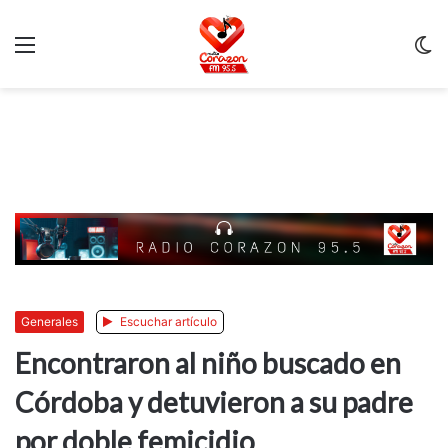
Menu
C
m
Generales
Escuchar artículo
Encontraron al niño buscado en
Córdoba y detuvieron a su padre
por doble femicidio