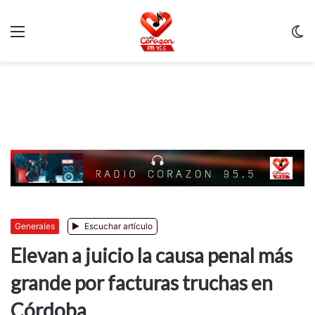
Menu
C
m
Generales
Escuchar artículo
Elevan a juicio la causa penal más
grande por facturas truchas en
Córdoba