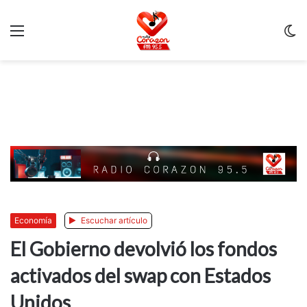
Menu
C
m
Economía
Escuchar artículo
El Gobierno devolvió los fondos
activados del swap con Estados
Unidos