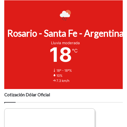
Rosario - Santa Fe - Argentina
Lluvia moderada
18
℃
18º - 18º%
10%
7.3 km/h
Cotización Dólar Oficial