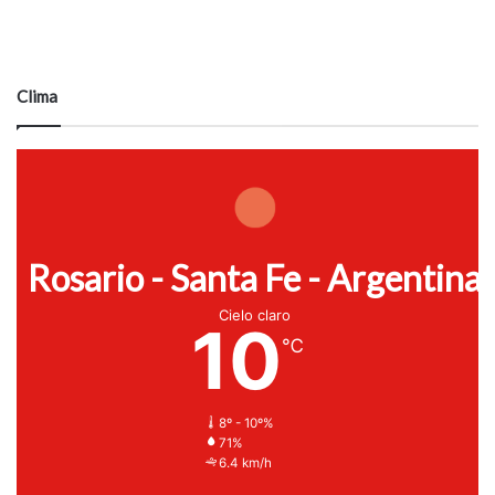
Clima
Rosario - Santa Fe - Argentina
Cielo claro
10
℃
8º - 10º%
71%
6.4 km/h