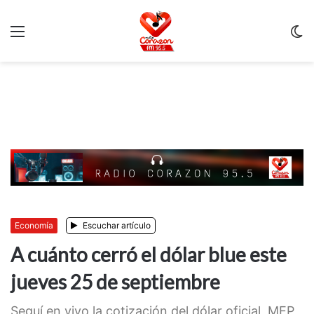
Menu
C
m
Economía
Escuchar artículo
A cuánto cerró el dólar blue este
jueves 25 de septiembre
Seguí en vivo la cotización del dólar oficial, MEP,